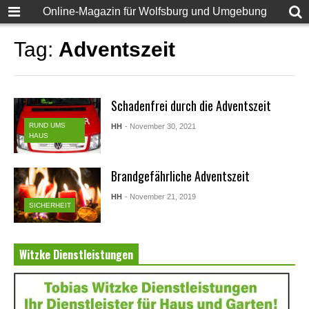
Online-Magazin für Wolfsburg und Umgebung
Tag:
Adventszeit
Schadenfrei durch die Adventszeit
RUND UMS
HH
- November 30, 2021
HAUS
Brandgefährliche Adventszeit
HH
- November 21, 2019
SICHERHEIT
Witzke Dienstleistungen