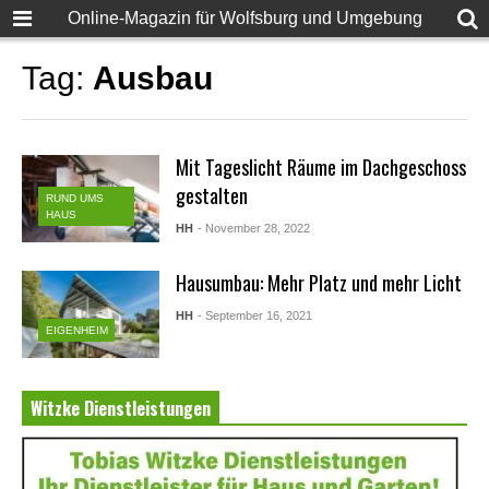
Online-Magazin für Wolfsburg und Umgebung
Tag:
Ausbau
Mit Tageslicht Räume im Dachgeschoss
gestalten
RUND UMS
HAUS
HH
- November 28, 2022
Hausumbau: Mehr Platz und mehr Licht
HH
- September 16, 2021
EIGENHEIM
Witzke Dienstleistungen