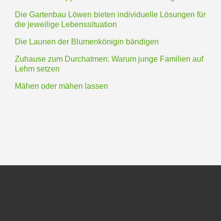
Die Gartenbau Löwen bieten individuelle Lösungen für
die jeweilige Lebenssituation
Die Launen der Blumenkönigin bändigen
Zuhause zum Durchatmen: Warum junge Familien auf
Lehm setzen
Mähen oder mähen lassen