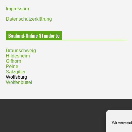
Impressum
Datenschutzerklärung
Bauland-Online Standorte
Braunschweig
Hildesheim
Gifhorn
Peine
Salzgitter
Wolfsburg
Wolfenbüttel
Wir verwend