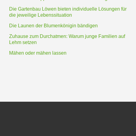
Die Gartenbau Löwen bieten individuelle Lösungen für
die jeweilige Lebenssituation
Die Launen der Blumenkönigin bändigen
Zuhause zum Durchatmen: Warum junge Familien auf
Lehm setzen
Mähen oder mähen lassen