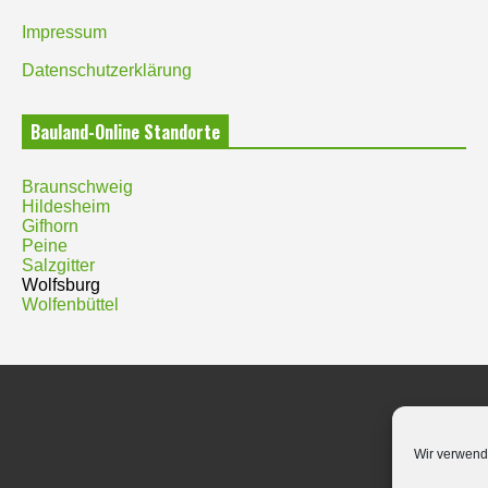
Impressum
Datenschutzerklärung
Bauland-Online Standorte
Braunschweig
Hildesheim
Gifhorn
Peine
Salzgitter
Wolfsburg
Wolfenbüttel
Wir verwend