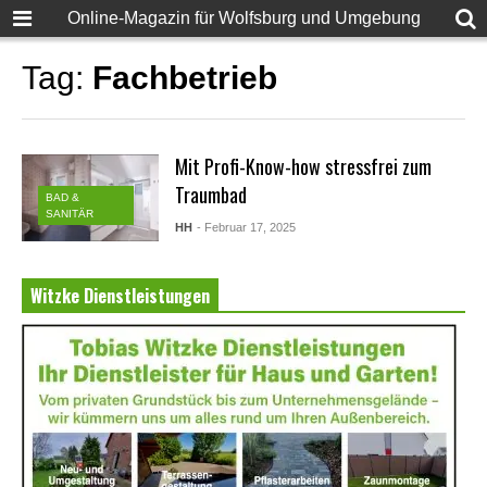
Online-Magazin für Wolfsburg und Umgebung
Tag:
Fachbetrieb
Mit Profi-Know-how stressfrei zum
Traumbad
BAD &
SANITÄR
HH
- Februar 17, 2025
Witzke Dienstleistungen