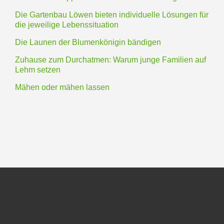
Die Gartenbau Löwen bieten individuelle Lösungen für
die jeweilige Lebenssituation
Die Launen der Blumenkönigin bändigen
Zuhause zum Durchatmen: Warum junge Familien auf
Lehm setzen
Mähen oder mähen lassen