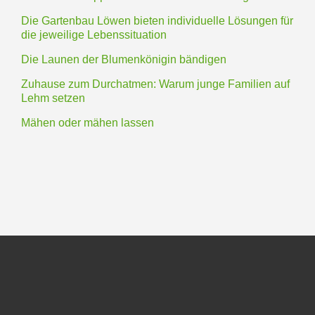
Die Gartenbau Löwen bieten individuelle Lösungen für
die jeweilige Lebenssituation
Die Launen der Blumenkönigin bändigen
Zuhause zum Durchatmen: Warum junge Familien auf
Lehm setzen
Mähen oder mähen lassen