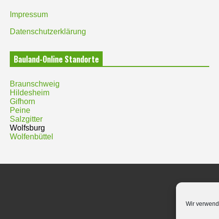
Impressum
Datenschutzerklärung
Bauland-Online Standorte
Braunschweig
Hildesheim
Gifhorn
Peine
Salzgitter
Wolfsburg
Wolfenbüttel
Wir verwend