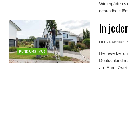
Wintergärten s
gesundheitsför
In jede
HH
- Februar 1
RUND UMS HAUS
Heimwerker und 
Deutschland ma
alle Ehre. Zwei .