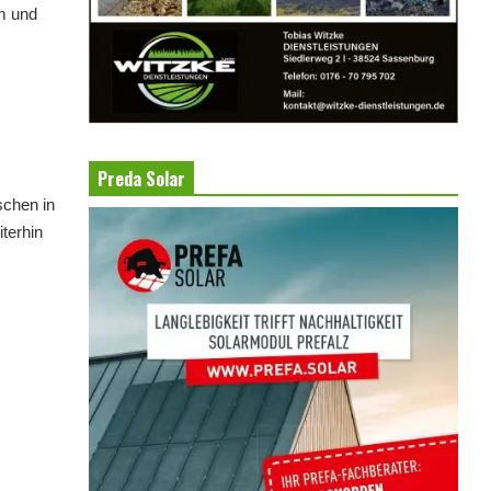
em und
Preda Solar
schen in
terhin