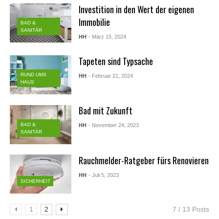
Investition in den Wert der eigenen
Immobilie
BAD &
SANITÄR
HH
- März 15, 2024
Tapeten sind Typsache
RUND UMS
HH
- Februar 21, 2024
HAUS
Bad mit Zukunft
BAD &
HH
- November 24, 2023
SANITÄR
Rauchmelder-Ratgeber fürs Renovieren
HH
- Juli 5, 2023
SICHERHEIT
1
2
7 / 13 Posts