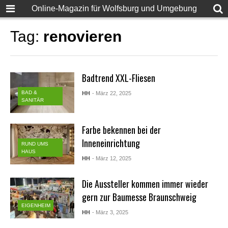
Online-Magazin für Wolfsburg und Umgebung
Tag:
renovieren
Badtrend XXL-Fliesen
BAD &
HH
- März 22, 2025
SANITÄR
Farbe bekennen bei der
Inneneinrichtung
RUND UMS
HAUS
HH
- März 12, 2025
Die Aussteller kommen immer wieder
gern zur Baumesse Braunschweig
EIGENHEIM
HH
- März 3, 2025