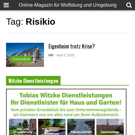
Online-Magazin für Wolfsburg und Umgebung
Tag:
Risikio
Eigenheim trotz Krise?
HH
- April 3, 2025
EIGENHEIM
Witzke Dienstleistungen