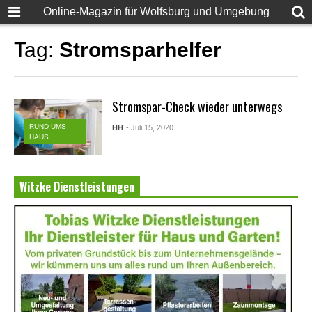
Online-Magazin für Wolfsburg und Umgebung
Tag:
Stromsparhelfer
Stromspar-Check wieder unterwegs
RUND UMS
HH
- Juli 15, 2020
HAUS
Witzke Dienstleistungen