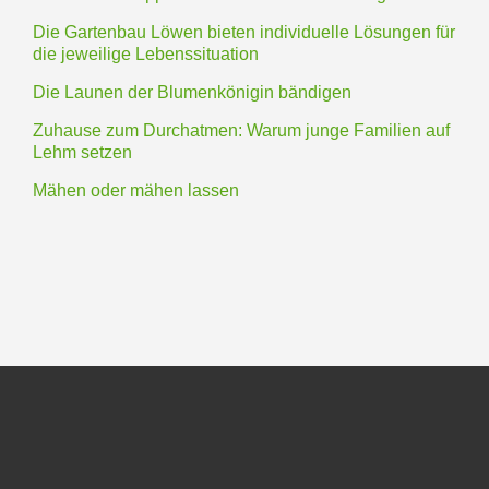
Die Gartenbau Löwen bieten individuelle Lösungen für
die jeweilige Lebenssituation
Die Launen der Blumenkönigin bändigen
Zuhause zum Durchatmen: Warum junge Familien auf
Lehm setzen
Mähen oder mähen lassen