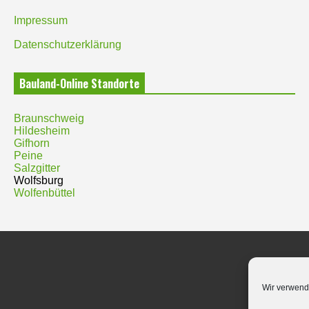
Impressum
Datenschutzerklärung
Bauland-Online Standorte
Braunschweig
Hildesheim
Gifhorn
Peine
Salzgitter
Wolfsburg
Wolfenbüttel
Wir verwend