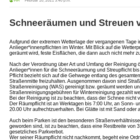
HH
Februar 10, 2021 3:40 p.m.
Schneeräumen und Streuen vo
Aufgrund der extremen Wetterlage der vergangenen Tage inf
Anlieger*innenpflichten im Winter. Mit Blick auf die Wette
geräumt wird, feste Eisflächen, die dann auch nicht mehr z
Nach der Verordnung über Art und Umfang der Reinigung öff
Anlieger*innen für die Schneeräumung und Streupflicht bis 
Pflicht bezieht sich auf die Gehwege entlang des gesamten
Straßenmitte freizuhalten. Ausgenommen davon sind Straßen
Straßenreinigung (WAS) gereinigt bzw. geräumt werden un
Straßenreinigungsgebühren für Winterreinigung gezahlt w
Bei der Reinigung ist zu beachten, dass der Schnee nicht
Der Räumpflicht ist an Werktagen bis 7:00 Uhr, an Sonn- u
20.00 Uhr aufrechtzuerhalten. Bei Glätte ist mit Sand oder
Auch beim Parken ist den besonderen Straßenverhältnisse
geworden sind, ist zu beachten, dass eine Restbreite von 3
gesetzliches Parkverbot.
Wer seiner Räumpflicht nicht nachkommt, begeht eine Ordn