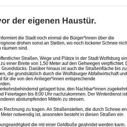
r der eigenen Haustür.
ormiert die Stadt noch einmal die Bürger*innen über die
rprognose drohen sonst an Stellen, wo noch lockerer Schnee nich
u räumen sind.
entlicher Straßen, Wege und Plätze in der Stadt Wolfsburg sin
zu einer Breite von 1,50 Meter auf den Gehwegen verpflichtet. 
 Grundstücks. Darüber hinaus ist auch die Straßenfläche bis zu
, die grundsätzlich durch die Wolfsburger Abfallwirtschaft un
d für die von den Anlieger*innen entsprechende
erden.
 verkehrsbehindernd gelagert bzw. den Nachbar*innen zugekehrt
nd Feiertagen bis 8:00 Uhr nachzukommen. Der Winterdienst ist
 anderen abstumpfenden Mitteln zu streuen.
n Rechnung zu tragen. An Straßenstellen, die durch Schnee en
 Meter notwendig ist, ansonsten besteht in diesen Straßen ein
ungswidrigkeit die mit einer Geldbuße geahndet werden kann. 