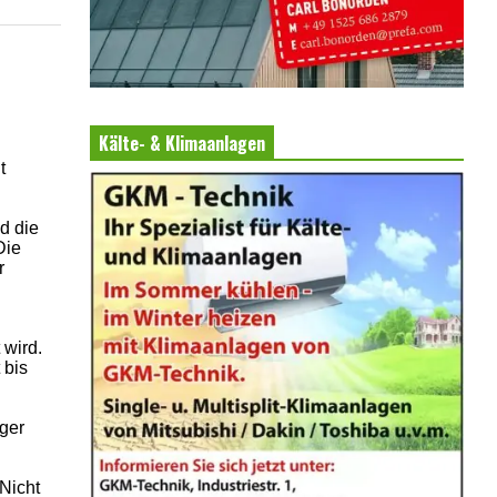
Kälte- & Klimaanlagen
t
d die
Die
r
d
 wird.
 bis
ger
Nicht