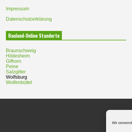
Impressum
Datenschutzerklärung
Bauland-Online Standorte
Braunschweig
Hildesheim
Gifhorn
Peine
Salzgitter
Wolfsburg
Wolfenbüttel
Wir verwend