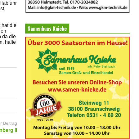
llabfuhr
st,
 hat die
Samenhaus Knieke
den
n da die
, halte
r Beitrag
berg II