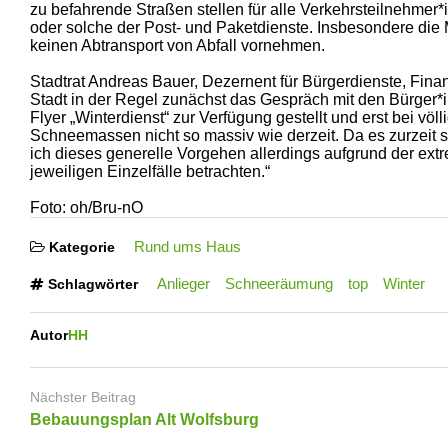
zu befahrende Straßen stellen für alle Verkehrsteilnehmer*
oder solche der Post- und Paketdienste. Insbesondere die Mü
keinen Abtransport von Abfall vornehmen.
Stadtrat Andreas Bauer, Dezernent für Bürgerdienste, Fina
Stadt in der Regel zunächst das Gespräch mit den Bürger*i
Flyer „Winterdienst“ zur Verfügung gestellt und erst bei völ
Schneemassen nicht so massiv wie derzeit. Da es zurzeit 
ich dieses generelle Vorgehen allerdings aufgrund der ex
jeweiligen Einzelfälle betrachten.“
Foto: oh/Bru-nO
Rund ums Haus
Kategorie
Anlieger
Schneeräumung
top
Winter
Schlagwörter
Autor
HH
Nächster Beitrag
Bebauungsplan Alt Wolfsburg