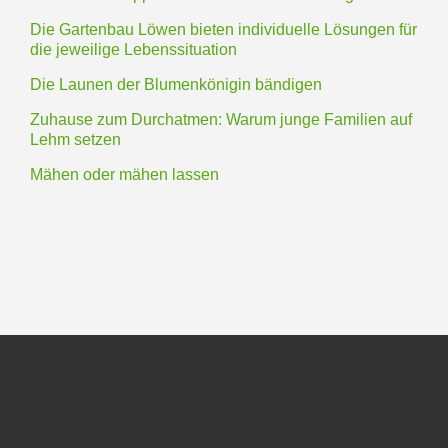
Die Gartenbau Löwen bieten individuelle Lösungen für
die jeweilige Lebenssituation
Die Launen der Blumenkönigin bändigen
Zuhause zum Durchatmen: Warum junge Familien auf
Lehm setzen
Mähen oder mähen lassen