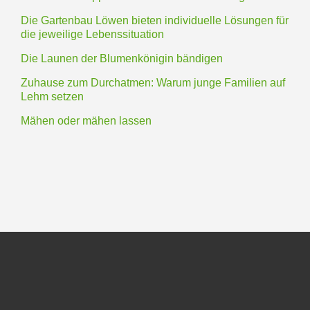
Die Gartenbau Löwen bieten individuelle Lösungen für
die jeweilige Lebenssituation
Die Launen der Blumenkönigin bändigen
Zuhause zum Durchatmen: Warum junge Familien auf
Lehm setzen
Mähen oder mähen lassen