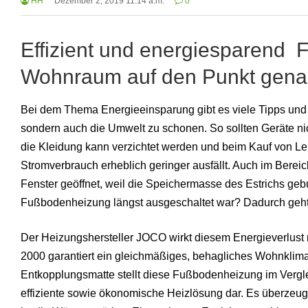
HH
Dezember 2, 2019 11:14 a.m.
0
Effizient und energiesparend
F
Wohnraum auf den Punkt gen
Bei dem Thema Energieeinsparung gibt es viele Tipps und T
sondern auch die Umwelt zu schonen. So sollten Geräte ni
die Kleidung kann verzichtet werden und beim Kauf von Le
Stromverbrauch erheblich geringer ausfällt. Auch im Berei
Fenster geöffnet, weil die Speichermasse des Estrichs 
Fußbodenheizung längst ausgeschaltet war? Dadurch geht w
Der Heizungshersteller JOCO wirkt diesem Energieverlus
2000 garantiert ein gleichmäßiges, behagliches Wohnkli
Entkopplungsmatte stellt diese Fußbodenheizung im Vergle
effiziente sowie ökonomische Heizlösung dar. Es überzeug