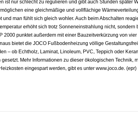
n ist nur schlecht zu regulieren und gibt auch Stunden später
möglichen eine gleichmäßige und vollflächige Wärmeverteilung
 und man fühlt sich gleich wohler. Auch beim Abschalten reagie
mperatur erhöht sich trotz Sonneneinstrahlung nicht, sondern b
P 2000 punktet außerdem mit einer Bauzeitverkürzung von vier 
inaus bietet die JOCO Fußbodenheizung völlige Gestaltungsfrei
en – ob Echtholz, Laminat, Linoleum, PVC, Teppich oder Keram
gesetzt. Mehr Informationen zu dieser ökologischen Technik, m
eizkosten eingespart werden, gibt es unter www.joco.de. (epr)