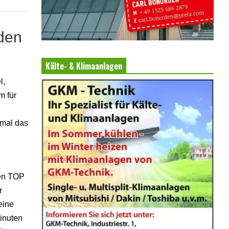
den
Kälte- & Klimaanlagen
l,
m für
nmal das
den TOP
r
eine
inuten