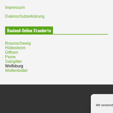
Impressum
Datenschutzerklärung
Bauland-Online Standorte
Braunschweig
Hildesheim
Gifhorn
Peine
Salzgitter
Wolfsburg
Wolfenbüttel
Wir verwend