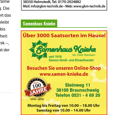
 Wärme
. Die
rt das
leibt
Samenhaus Knieke
bis
heit:
ik –,
it der