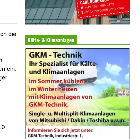
ch die
Kälte- & Klimaanlagen
n
n
n ein,
ger
10