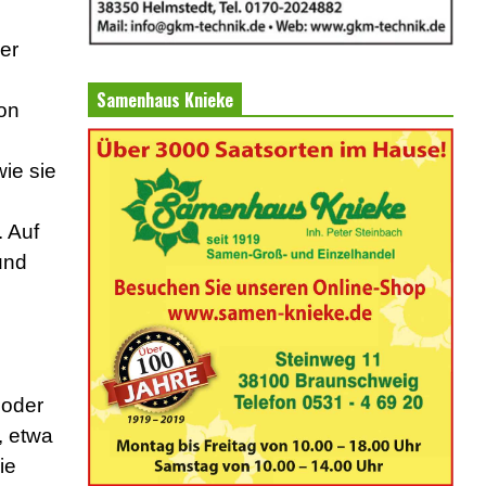
er
Samenhaus Knieke
von
ie sie
. Auf
und
 oder
, etwa
ie