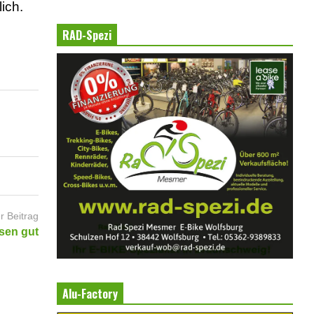
ich.
RAD-Spezi
r Beitrag
sen gut
Alu-Factory