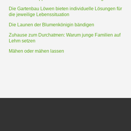
Die Gartenbau Löwen bieten individuelle Lösungen für
die jeweilige Lebenssituation
Die Launen der Blumenkönigin bändigen
Zuhause zum Durchatmen: Warum junge Familien auf
Lehm setzen
Mähen oder mähen lassen