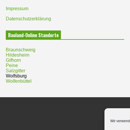
Impressum
Datenschutzerklärung
Bauland-Online Standorte
Braunschweig
Hildesheim
Gifhorn
Peine
Salzgitter
Wolfsburg
Wolfenbüttel
Wir verwend