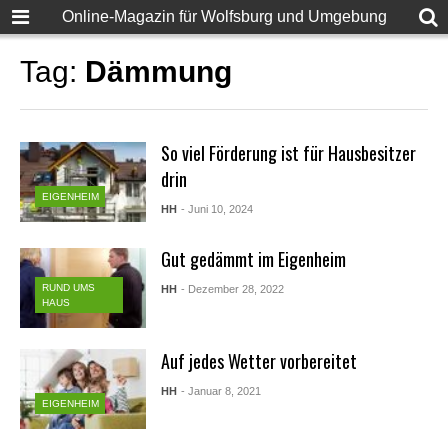
Online-Magazin für Wolfsburg und Umgebung
Tag:
Dämmung
So viel Förderung ist für Hausbesitzer
drin
EIGENHEIM
HH
- Juni 10, 2024
Gut gedämmt im Eigenheim
RUND UMS
HH
- Dezember 28, 2022
HAUS
Auf jedes Wetter vorbereitet
HH
- Januar 8, 2021
EIGENHEIM