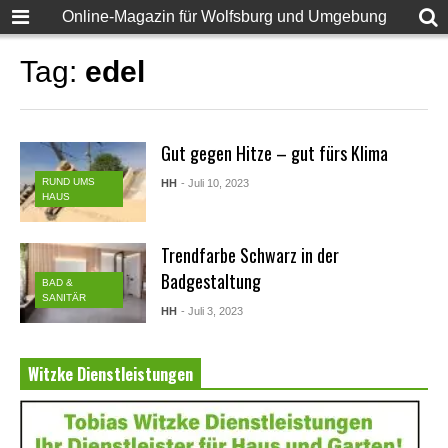
Online-Magazin für Wolfsburg und Umgebung
Tag:
edel
Gut gegen Hitze – gut fürs Klima
RUND UMS
HH
- Juli 10, 2023
HAUS
Trendfarbe Schwarz in der
Badgestaltung
BAD &
SANITÄR
HH
- Juli 3, 2023
Witzke Dienstleistungen