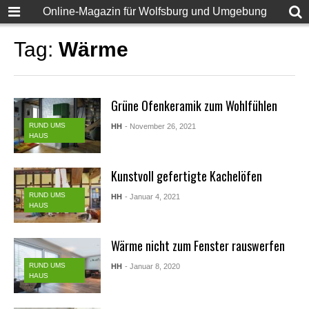
Online-Magazin für Wolfsburg und Umgebung
Tag:
Wärme
Grüne Ofenkeramik zum Wohlfühlen
RUND UMS
HH
- November 26, 2021
HAUS
Kunstvoll gefertigte Kachelöfen
RUND UMS
HH
- Januar 4, 2021
HAUS
Wärme nicht zum Fenster rauswerfen
RUND UMS
HH
- Januar 8, 2020
HAUS