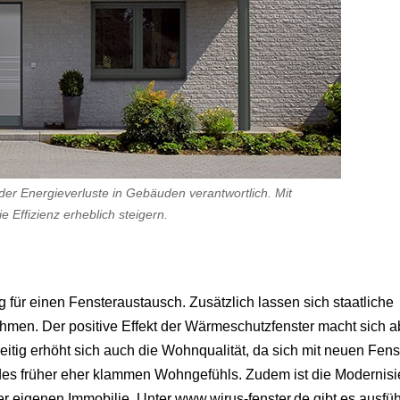
der Energieverluste in Gebäuden verantwortlich. Mit
 Effizienz erheblich steigern.
g für einen Fensteraustausch. Zusätzlich lassen sich staatliche
ehmen. Der positive Effekt der Wärmeschutzfenster macht sich a
itig erhöht sich auch die Wohnqualität, da sich mit neuen Fens
 des früher eher klammen Wohngefühls. Zudem ist die Modernis
der eigenen Immobilie. Unter www.wirus-fenster.de gibt es ausfüh