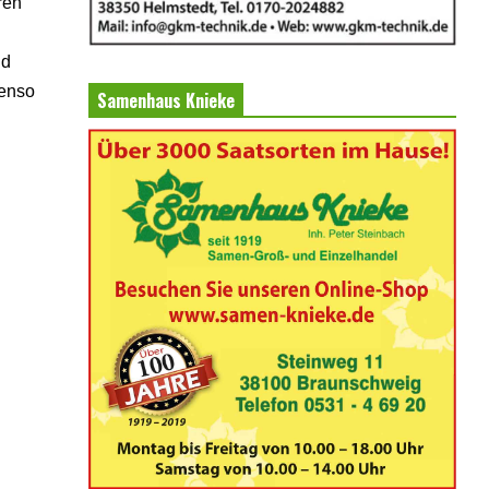
ren
nd
benso
Samenhaus Knieke