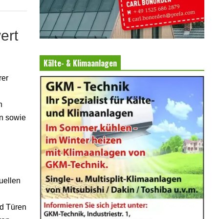
ert
Kälte- & Klimaanlagen
rer
n
n sowie
uellen
nd Türen