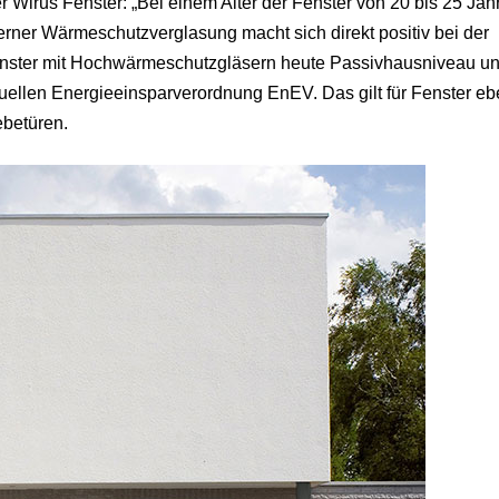
 Wirus Fenster: „Bei einem Alter der Fenster von 20 bis 25 Jah
rner Wärmeschutzverglasung macht sich direkt positiv bei der
enster mit Hochwärmeschutzgläsern heute Passivhausniveau u
tuellen Energieeinsparverordnung EnEV. Das gilt für Fenster e
ebetüren.