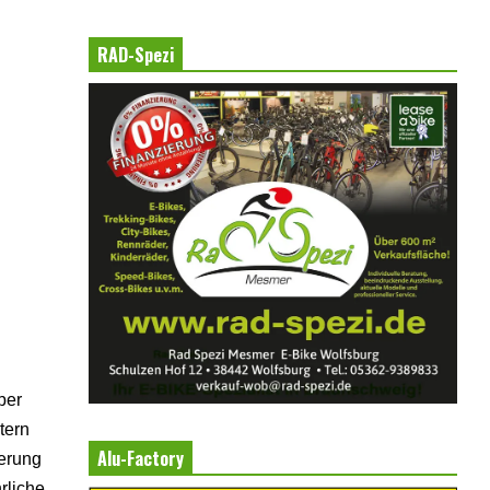
RAD-Spezi
ber
tern
Alu-Factory
ierung
rliche