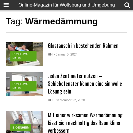
Online-Magazin für Wolfsburg und Umgebung
Tag:
Wärmedämmung
Glastausch in bestehenden Rahmen
RUND UMS
HH
- Januar 5, 2024
HAUS
Jeden Zentimeter nutzen –
Schiebefenster können eine sinnvolle
RUND UMS
HAUS
Lösung sein
HH
- September 22, 2020
Mit einer wirksamen Wärmedämmung
lässt sich nachhaltig das Raumklima
EIGENHEIM
verbessern