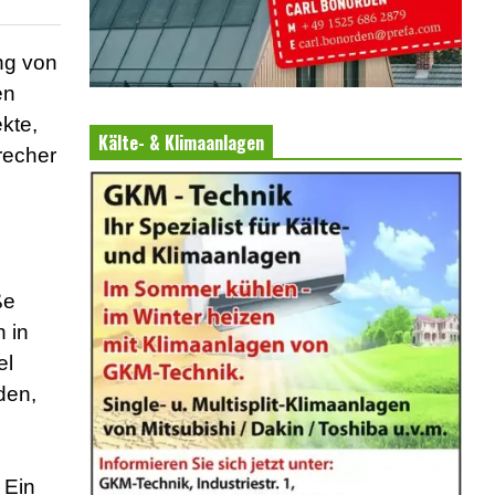
ng von
en
kte,
Kälte- & Klimaanlagen
recher
ße
 in
el
den,
 Ein