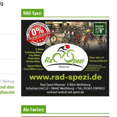
ig
RAD-Spezi
r Beitrag
und den
dbeutel
Alu-Factory