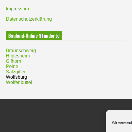
Impressum
Datenschutzerklärung
Bauland-Online Standorte
Braunschweig
Hildesheim
Gifhorn
Peine
Salzgitter
Wolfsburg
Wolfenbüttel
Wir verwend