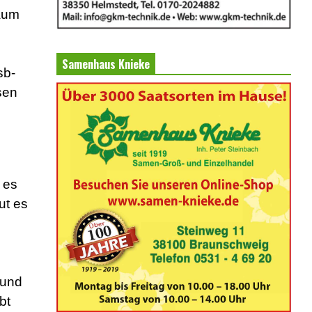
raum
Samenhaus Knieke
sb-
sen
 es
ut es
 und
bt