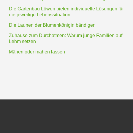
Die Gartenbau Löwen bieten individuelle Lösungen für
die jeweilige Lebenssituation
Die Launen der Blumenkönigin bändigen
Zuhause zum Durchatmen: Warum junge Familien auf
Lehm setzen
Mähen oder mähen lassen