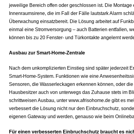
jeweilige Bereich offen oder geschlossen ist. Die Montage e
Innenraumsirene, die im Fall der Fälle lautstark Alarm schläg
Überwachung einsatzbereit. Die Lösung arbeitet auf Funkb
einmal eine Stromversorgung – auch Batterien entfallen, w
können bis zu 20 Fenster- und Türkontakte angelernt werd
Ausbau zur Smart-Home-Zentrale
Nach dem unkomplizierten Einstieg sind später jederzeit E
Smart-Home-System. Funktionen wie eine Anwesenheitssim
Sensoren, die Wasserleckagen erkennen können, oder die 
Hausbesitzer auch von unterwegs das Zuhause stets im Blic
schrittweisen Ausbau, unter www.afrisohome.de gibt es m
verbessert die Lösung nicht nur den Einbruchschutz, sonder
eigenen Gateway und werden, genauso wie beim Onlineban
Für einen verbesserten Einbruchschutz braucht es nich