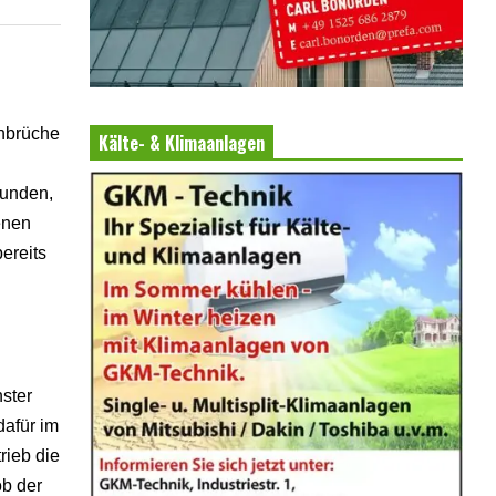
inbrüche
Kälte- & Klimaanlagen
kunden,
enen
ereits
ster
dafür im
rieb die
ob der