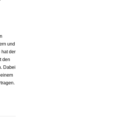
en
ern und
 hat der
t den
n. Dabei
f einem
tragen.