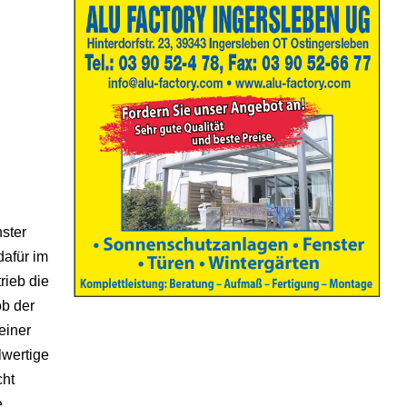
ster
dafür im
rieb die
ob der
einer
lwertige
cht
e