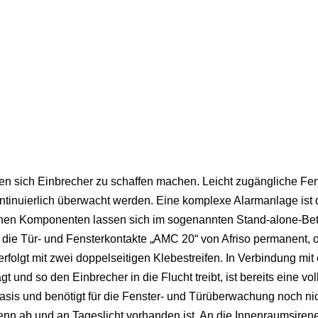
n sich Einbrecher zu schaffen machen. Leicht zugängliche Fen
ntinuierlich überwacht werden. Eine komplexe Alarmanlage ist 
zelnen Komponenten lassen sich im sogenannten Stand-alone-Bet
a die Tür- und Fensterkontakte „AMC 20“ von Afriso permanent, 
rfolgt mit zwei doppelseitigen Klebestreifen. In Verbindung mit 
t und so den Einbrecher in die Flucht treibt, ist bereits eine vol
asis und benötigt für die Fenster- und Türüberwachung noch ni
enn ab und an Tageslicht vorhanden ist. An die Innenraumsiren