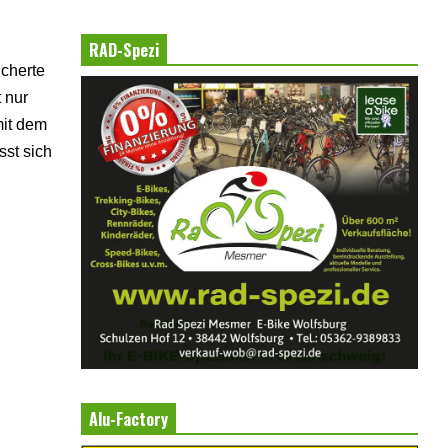
RAD-Spezi
icherte
 nur
mit dem
sst sich
Alu-Factory