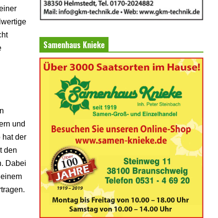
einer
lwertige
cht
Samenhaus Knieke
e
en
ern und
 hat der
t den
n. Dabei
f einem
tragen.