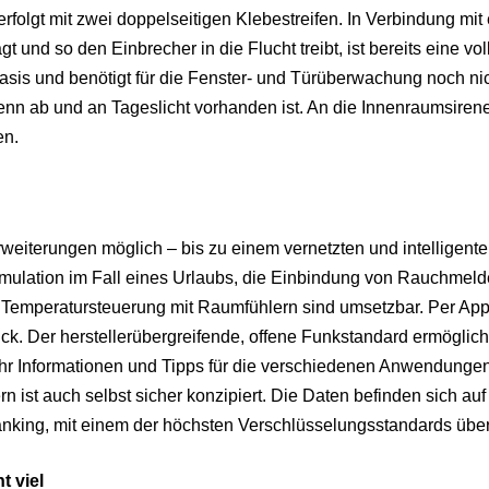
rfolgt mit zwei doppelseitigen Klebestreifen. In Verbindung mit 
t und so den Einbrecher in die Flucht treibt, ist bereits eine vol
asis und benötigt für die Fenster- und Türüberwachung noch ni
enn ab und an Tageslicht vorhanden ist. An die Innenraumsiren
en.
rweiterungen möglich – bis zu einem vernetzten und intelligent
ulation im Fall eines Urlaubs, die Einbindung von Rauchmeld
Temperatursteuerung mit Raumfühlern sind umsetzbar. Per App
k. Der herstellerübergreifende, offene Funkstandard ermöglich
ehr Informationen und Tipps für die verschiedenen Anwendunge
n ist auch selbst sicher konzipiert. Die Daten befinden sich au
king, mit einem der höchsten Verschlüsselungsstandards über
t viel