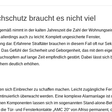
hschutz braucht es nicht viel
gemäß nimmt in der kalten Jahreszeit die Zahl der Wohnungse
llerdings auch zu leicht: Komplett ungesicherte Fenster,
ng dar. Erfahrene Straftäter brauchen in diesem Fall oft nur Se
n. Das Gefühl der Sicherheit und Geborgenheit, das mit dem eig
chsopfern auf lange Zeit empfindlich gestört. Dabei lässt sich b
hern deutlich erhöhen.
n sich Einbrecher zu schaffen machen. Leicht zugängliche Fen
ntinuierlich überwacht werden. Eine komplexe Alarmanlage ist 
zelnen Komponenten lassen sich im sogenannten Stand-alone-Bet
a die Tür- und Fensterkontakte „AMC 20“ von Afriso permanent, 